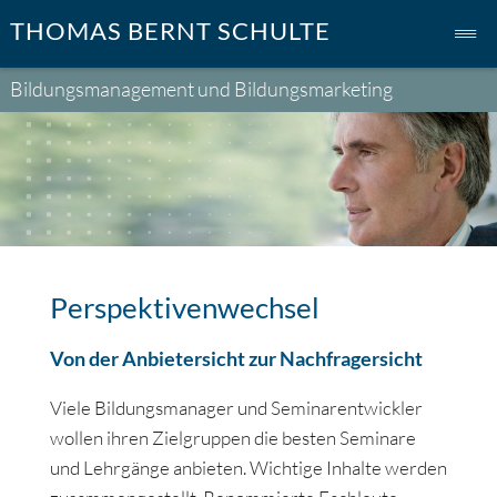
Skip
Skip
Skip
THOMAS BERNT SCHULTE
to
to
to
main
primary
footer
Bildungsmanagement und Bildungsmarketing
content
sidebar
Perspektivenwechsel
Von der Anbietersicht zur Nachfragersicht
Viele Bildungsmanager und Seminarentwickler
wollen ihren Zielgruppen die besten Seminare
und Lehrgänge anbieten. Wichtige Inhalte werden