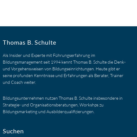
Footer
Thomas B. Schulte
Als Insider und Experte mit Führungserfahrung im
Bildungsmanagement seit 1994 kennt Thomas B. Schulte die Denk-
und Vorgehensweisen von Bildungseinrichtungen. Heute gibt er
seine profunden Kenntnisse und Erfahrungen als Berater, Trainer
und Coach weiter.
Bildungsunternehmen nutzen Thomas B. Schulte insbesondere in
Strategie- und Organisationsberatungen, Workshps zu
Bildungsmarketing und Ausbilderqualifizierungen.
Suchen