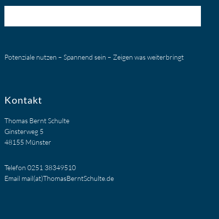
Potenziale nutzen – Spannend sein – Zeigen was weiterbringt
Kontakt
Thomas Bernt Schulte
Ginsterweg 5
48155 Münster
Telefon 0251 38349510
Email mail(at)ThomasBerntSchulte.de